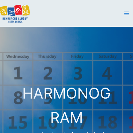
Preskočiť
na
obsah
HARMONOG
RAM