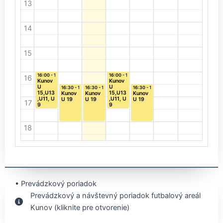
13
14
15
16:00 - 17:30
16:00 - 17:30
16
Kunov
Kunov
U
U
16:30 - 18:00
16:30 - 18:00
16:30 - 18:00
15,U13
15,U13
Kunov
Kunov
Kunov
,U11, U
,U11, U
U 19
U 19
U 19
17
9
9
18
19
20
• Prevádzkový poriadok
Prevádzkový a návštevný poriadok futbalový areál
21
Kunov (kliknite pre otvorenie)