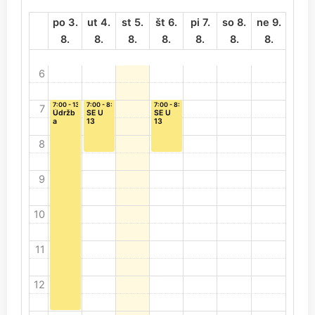
po 3.
ut 4.
st 5.
št 6.
pi 7.
so 8.
ne 9.
8.
8.
8.
8.
8.
8.
8.
6
7:00 - 13:00
7:00 - 8:30
7:00 - 8:30
7
Údržb
SE U
SE U
a
13
13
8
9
10
11
12